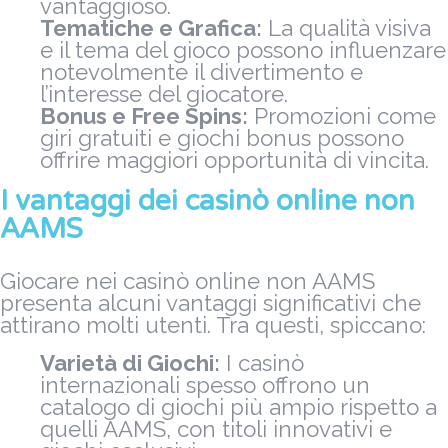
vantaggioso.
Tematiche e Grafica:
La qualità visiva
e il tema del gioco possono influenzare
notevolmente il divertimento e
l’interesse del giocatore.
Bonus e Free Spins:
Promozioni come
giri gratuiti e giochi bonus possono
offrire maggiori opportunità di vincita.
I vantaggi dei casinò online non
AAMS
Giocare nei casinò online non AAMS
presenta alcuni vantaggi significativi che
attirano molti utenti. Tra questi, spiccano:
Varietà di Giochi:
I casinò
internazionali spesso offrono un
catalogo di giochi più ampio rispetto a
quelli AAMS, con titoli innovativi e