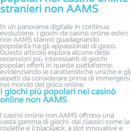
stranieri non AAMS
In un panorama digitale in continua
evoluzione, i giochi da casinò online esteri
non AAMS stanno guadagnando
popolarità tra gli appassionati di gioco.
Questo articolo esplora alcune delle
recensioni più interessanti di giochi
popolari offerti in queste piattaforme,
evidenziando le caratteristiche uniche e gli
aspetti da considerare prima di immergersi
nel mondo del gioco online.
I giochi più popolari nei casinò
online non AAMS
I casinò online non AAMS offrono una
vasta gamma di giochi, dai classici come la
roulette e il blackjack, a slot innovative e