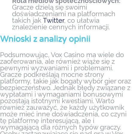
Rola mediów społecznościowych:
Gracze dzielą się swoimi
doświadczeniami na platformach
takich jak
Twitter
, co ułatwia
znalezienie cennych informacji.
Wnioski z analizy opinii
Podsumowując, Vox Casino ma wiele do
zaoferowania, ale również wiąże się z
pewnymi wyzwaniami i problemami.
Gracze podkreślają mocne strony
platformy, takie jak bogaty wybór gier oraz
bezpieczeństwo. Jednak błędy związane z
wypłatami i wymaganiami bonusowymi
pozostają istotnymi kwestiami. Warto
również zauważyć, że każdy użytkownik
może mieć inne doświadczenia, co czyni
tę platformę interesującą, ale i
wymagającą dla różnych typów graczy.
Osoby zastanawiające się nad grą w Vox