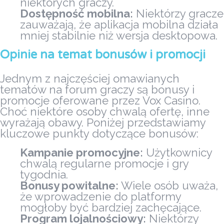
niektórych graczy.
Dostępność mobilna:
Niektórzy gracze
zauważają, że aplikacja mobilna działa
mniej stabilnie niż wersja desktopowa.
Opinie na temat bonusów i promocji
Jednym z najczęściej omawianych
tematów na forum graczy są bonusy i
promocje oferowane przez Vox Casino.
Choć niektóre osoby chwalą ofertę, inne
wyrażają obawy. Poniżej przedstawiamy
kluczowe punkty dotyczące bonusów:
Kampanie promocyjne:
Użytkownicy
chwalą regularne promocje i gry
tygodnia.
Bonusy powitalne:
Wiele osób uważa,
że wprowadzenie do platformy
mogłoby być bardziej zachęcające.
Program lojalnościowy:
Niektórzy