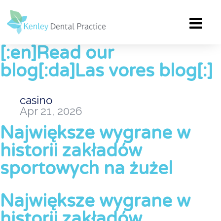
[:en]Read our
blog[:da]Las vores blog[:]
casino
Apr 21, 2026
Największe wygrane w
historii zakładów
sportowych na żużel
Największe wygrane w
historii zakładów