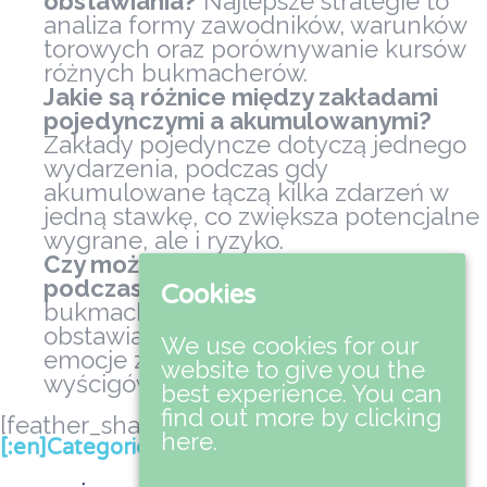
obstawiania?
Najlepsze strategie to
analiza formy zawodników, warunków
torowych oraz porównywanie kursów
różnych bukmacherów.
Jakie są różnice między zakładami
pojedynczymi a akumulowanymi?
Zakłady pojedyncze dotyczą jednego
wydarzenia, podczas gdy
akumulowane łączą kilka zdarzeń w
jedną stawkę, co zwiększa potencjalne
wygrane, ale i ryzyko.
Czy można obstawiać na żywo
podczas wyścigów?
Tak, wielu
Cookies
bukmacherów oferuje możliwość
obstawiania na żywo, co zwiększa
We use cookies for our
emocje związane z oglądaniem
website to give you the
wyścigów na żywo.
best experience. You can
find out more by clicking
[feather_share]
here.
[:en]Categories[:da]Kategorier[:]