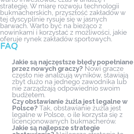
strategię. W miarę rozwoju technologii
bukmacherskich, przyszłość zakładów w
tej dyscyplinie rysuje się w jasnych
barwach. Warto być na bieżąco z
nowinkami i korzystać z możliwości, jakie
oferuje rynek zakładów sportowych.
FAQ
Jakie są najczęstsze błędy popełniane
przez nowych graczy?
Nowi gracze
często nie analizują wyników, stawiają
zbyt dużo na jednego zawodnika lub
nie zarządzają odpowiednio swoim
budżetem.
Czy obstawianie żużla jest legalne w
Polsce?
Tak, obstawianie żużla jest
legalne w Polsce, o ile korzysta się z
licencjonowanych bukmacherów.
Jakie są najlepsze strategie