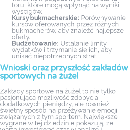
toru, które mogą wpłynąć na wyniki
wyścigów.
Kursy bukmacherskie:
Porównywanie
kursów oferowanych przez różnych
bukmacherów, aby znaleźć najlepsze
oferty.
Budżetowanie:
Ustalanie limity
wydatków i trzymanie się ich, aby
unikać niepotrzebnych strat.
Wnioski oraz przyszłość zakładów
sportowych na żużel
Zakłady sportowe na żużel to nie tylko
pasjonująca możliwość zdobycia
dodatkowych pieniędzy, ale również
świetny sposób na przeżywanie emocji
związanych z tym sportem. Największe
wygrane w tej dziedzinie pokazują, że
warto inwestować czas w analizę i