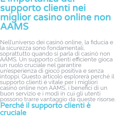
supporto clienti nei
miglior casino online non
AAMS
Nell’universo dei casinò online, la fiducia e
la sicurezza sono fondamentali,
soprattutto quando si parla di casinò non
AAMS. Un supporto clienti efficiente gioca
un ruolo cruciale nel garantire
un’esperienza di gioco positiva e senza
intoppi. Questo articolo esplorerà perché il
supporto clienti è vitale per i migliori
casinò online non AAMS, i benefici di un
buon servizio e i modi in cui gli utenti
possono trarre vantaggio da queste risorse.
Perché il supporto clienti è
cruciale