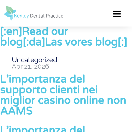
[:en]Read our
blog[:da]Las vores blog[:]
Uncategorized
Apr 21, 2026
L’importanza del
supporto clienti nei
miglior casino online non
AAMS
L’importanza del