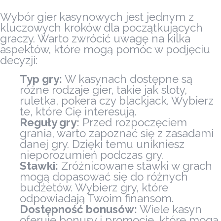
Wybór gier kasynowych jest jednym z
kluczowych kroków dla początkujących
graczy. Warto zwrócić uwagę na kilka
aspektów, które mogą pomóc w podjęciu
decyzji:
Typ gry:
W kasynach dostępne są
różne rodzaje gier, takie jak sloty,
ruletka, pokera czy blackjack. Wybierz
te, które Cię interesują.
Reguły gry:
Przed rozpoczęciem
grania, warto zapoznać się z zasadami
danej gry. Dzięki temu unikniesz
nieporozumień podczas gry.
Stawki:
Zróżnicowane stawki w grach
mogą dopasować się do różnych
budżetów. Wybierz gry, które
odpowiadają Twoim finansom.
Dostępność bonusów:
Wiele kasyn
oferuje bonusy i promocje, które mogą