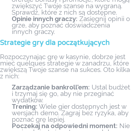
zwiększyć Twoje szanse na wygraną.
Sprawdź, które z nich są dostępne.
Opinie innych graczy:
Zasięgnij opinii o
grze, aby poznać doświadczenia
innych graczy.
Strategie gry dla początkujących
Rozpoczynając grę w kasynie, dobrze jest
mieć quelques strategie w zanadrzu, które
zwiększą Twoje szanse na sukces. Oto kilka
z nich:
Zarządzanie bankroll’em:
Ustal budżet
i trzymaj się go, aby nie przeginać
wydatków.
Trening:
Wiele gier dostępnych jest w
wersjach demo. Zagraj bez ryzyka, aby
poznać grę lepiej.
Poczekaj na odpowiedni moment:
Nie