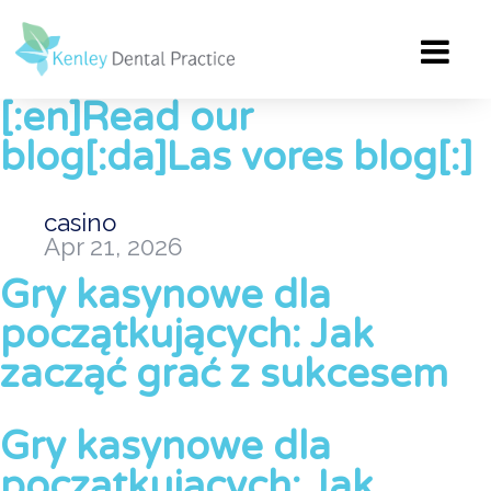
[:en]Read our
blog[:da]Las vores blog[:]
casino
Apr 21, 2026
Gry kasynowe dla
początkujących: Jak
zacząć grać z sukcesem
Gry kasynowe dla
początkujących: Jak