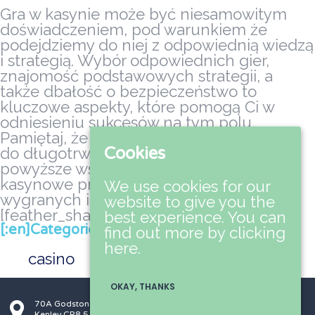
Gra w kasynie może być niesamowitym
doświadczeniem, pod warunkiem że
podejdziemy do niej z odpowiednią wiedzą
i strategią. Wybór odpowiednich gier,
znajomość podstawowych strategii, a
także dbałość o bezpieczeństwo to
kluczowe aspekty, które pomogą Ci w
odniesieniu sukcesów na tym polu.
Pamiętaj, że odpowiedzialna gra to klucz
Cookies
do długotrwałej zabawy. Zastosuj
powyższe wskazówki, a być może Twoje
kasynowe przygody będą pełne
We use cookies for our
wygranych i pozytywnych doświadczeń!
website to give you the
[feather_share]
best experience. You can
[:en]Categories[:da]Kategorier[:]
find out more by clicking
here.
casino
OKAY, THANKS
70A Godstone Road,
Kenley CR8 5AA, United Kingdom