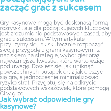
zacząć grać z sukcesem
Gry kasynowe mogą być doskonałą formą
rozrywki, ale dla początkujących kluczowe
jest zrozumienie podstawowych zasad, aby
grać z sukcesem. W tym artykule
przyjrzymy się, jak skutecznie rozpocząć
swoją przygodę z grami kasynowymi, z
naciskiem na strategie, wybór gier oraz
najważniejsze kwestie, które warto wziąć
pod uwagę. Dowiesz się, jak uniknąć
powszechnych pułapek oraz jak cieszyć
się grą, a jednocześnie minimalizować
ryzyko strat. Przygotuj się na odkrycie
podstawowych wskazówek, które pomogą
Ci w grze!
Jak wybrać odpowiednie gry
kasynowe?