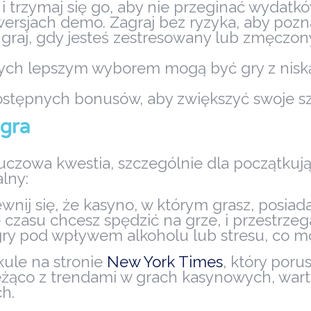
i trzymaj się go, aby nie przeginać wydatkó
ersjach demo. Zagraj bez ryzyka, aby pozna
graj, gdy jesteś zestresowany lub zmęczo
ch lepszym wyborem mogą być gry z niską w
stępnych bonusów, aby zwiększyć swoje sz
 gra
zowa kwestia, szczególnie dla początkując
lny:
nij się, że kasyno, w którym grasz, posiada 
e czasu chcesz spędzić na grze, i przestrzega
ry pod wpływem alkoholu lub stresu, co mo
kule na stronie
New York Times
, który por
eżąco z trendami w grach kasynowych, war
h.