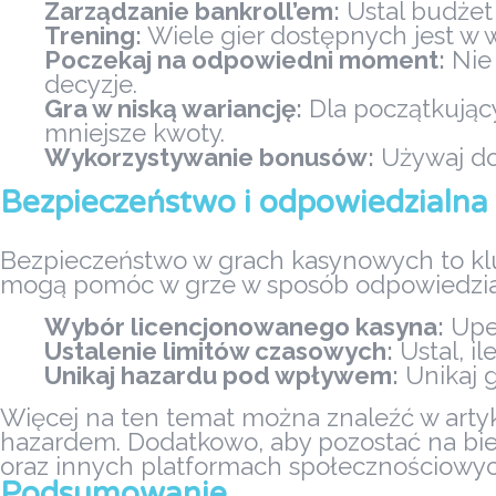
Zarządzanie bankroll’em:
Ustal budżet 
Trening:
Wiele gier dostępnych jest w w
Poczekaj na odpowiedni moment:
Nie 
decyzje.
Gra w niską wariancję:
Dla początkujący
mniejsze kwoty.
Wykorzystywanie bonusów:
Używaj do
Bezpieczeństwo i odpowiedzialna
Bezpieczeństwo w grach kasynowych to kluc
mogą pomóc w grze w sposób odpowiedzia
Wybór licencjonowanego kasyna:
Upew
Ustalenie limitów czasowych:
Ustal, il
Unikaj hazardu pod wpływem:
Unikaj g
Więcej na ten temat można znaleźć w arty
hazardem. Dodatkowo, aby pozostać na bi
oraz innych platformach społecznościowyc
Podsumowanie