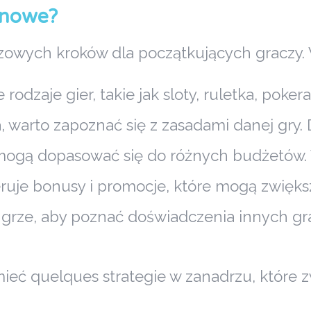
ynowe?
zowych kroków dla początkujących graczy. 
dzaje gier, takie jak sloty, ruletka, pokera
 warto zapoznać się z zasadami danej gry.
ogą dopasować się do różnych budżetów. 
ruje bonusy i promocje, które mogą zwięks
o grze, aby poznać doświadczenia innych gr
ieć quelques strategie w zanadrzu, które z