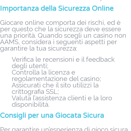
Importanza della Sicurezza Online
Giocare online comporta dei rischi, ed è
per questo che la sicurezza deve essere
una priorità. Quando scegli un casino non
AAMS, considera i seguenti aspetti per
garantire la tua sicurezza:
Verifica le recensioni e il feedback
degli utenti;
Controlla la licenza e
regolamentazione del casino;
Assicurati che il sito utilizzi la
crittografia SSL;
Valuta l’assistenza clienti e la loro
disponibilità.
Consigli per una Giocata Sicura
Per garantire un’esperienza di gioco sicura,