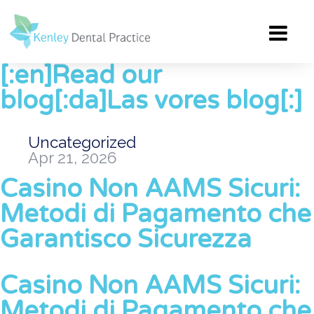
[:en]Read our
blog[:da]Las vores blog[:]
Uncategorized
Apr 21, 2026
Casino Non AAMS Sicuri:
Metodi di Pagamento che
Garantisco Sicurezza
Casino Non AAMS Sicuri:
Metodi di Pagamento che