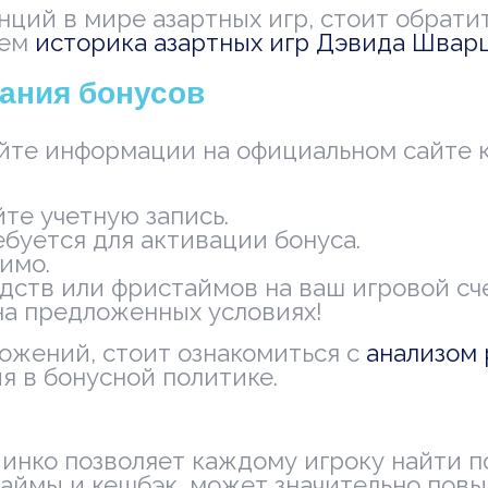
ций в мире азартных игр, стоит обрати
ием
историка азартных игр Дэвида Швар
ания бонусов
уйте информации на официальном сайте 
йте учетную запись.
буется для активации бонуса.
имо.
дств или фристаймов на ваш игровой сче
на предложенных условиях!
ожений, стоит ознакомиться с
анализом 
я в бонусной политике.
Пинко позволяет каждому игроку найти 
таймы и кешбэк, может значительно пов