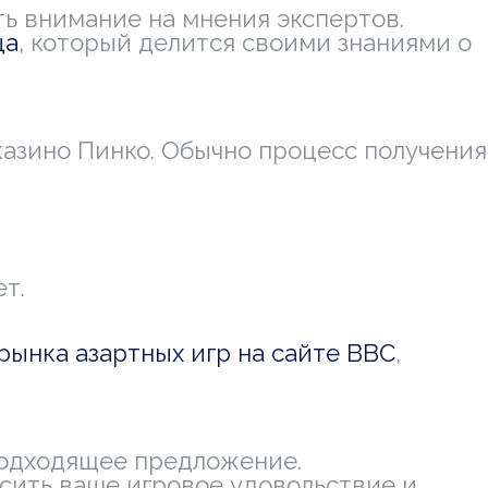
ть внимание на мнения экспертов.
ца
, который делится своими знаниями о
казино Пинко. Обычно процесс получения
т.
рынка азартных игр на сайте BBC
,
подходящее предложение.
ысить ваше игровое удовольствие и