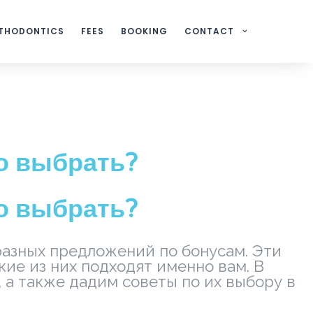
THODONTICS
FEES
BOOKING
CONTACT
то выбрать?
то выбрать?
разных предложений по бонусам. Эти
кие из них подходят именно вам. В
 а также дадим советы по их выбору в