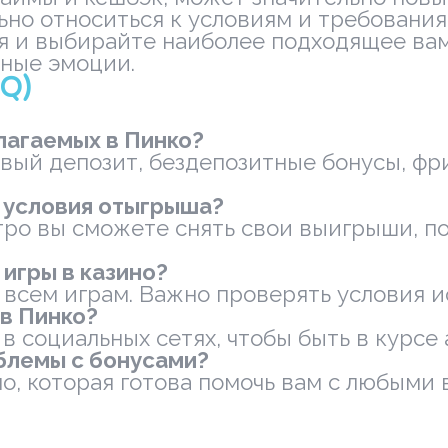
ьно относиться к условиям и требования
и выбирайте наиболее подходящее вам, 
ьные эмоции.
Q)
лагаемых в Пинко?
вый депозит, бездепозитные бонусы, фр
 условия отыгрыша?
тро вы сможете снять свои выигрыши, п
 игры в казино?
 всем играм. Важно проверять условия и
 в Пинко?
 в социальных сетях, чтобы быть в курс
облемы с бонусами?
о, которая готова помочь вам с любыми