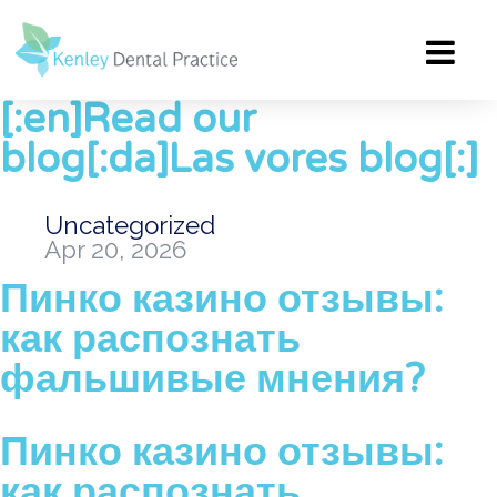
[:en]Read our
blog[:da]Las vores blog[:]
Uncategorized
Apr 20, 2026
Пинко казино отзывы:
как распознать
фальшивые мнения?
Пинко казино отзывы:
как распознать