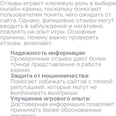
Отзывы играют ключевую роль в выборе
онлайн-казино, поскольку помогают
пользователям понять, чего ожидать от
сайта. Однако, фальшивые отзывы могут
вводить в заблуждение и негативно
повлиять на опыт игры. Основные
причины, почему важно проверять
отзывы, включают:
Надежность информации:
Проверенные отзывы дают более
точное представление о работе
казино.
Защита от мошенничества:
Помогает избежать сайтов с плохой
репутацией, которые могут не
выплачивать выигрыши.
Улучшение игрового опыта:
Достоверная информация позволяет
принимать более обоснованные
решения.