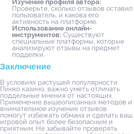
Изучение профиля автора:
Проверьте, сколько отзывов оставил
пользователь, и какова его
активность на платформе.
Использование онлайн-
инструментов:
Существуют
специальные платформы, которые
анализируют отзывы на предмет
подделки.
Заключение
В условиях растущей популярности
Пинко казино, важно уметь отличать
поддельные мнения от настоящих.
Применение вышеописанных методов и
внимательное изучение отзывов
помогут избежать обмана и сделать ваш
игровой опыт более безопасным и
приятным. Не забывайте проверять