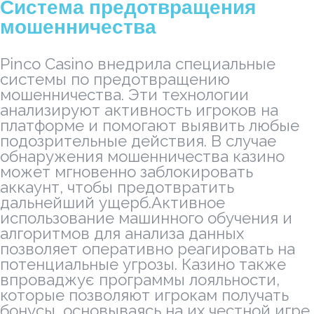
Система предотвращения
мошенничества
Pinco Casino внедрила специальные
системы по предотвращению
мошенничества. Эти технологии
анализируют активность игроков на
платформе и помогают выявить любые
подозрительные действия. В случае
обнаружения мошенничества казино
может мгновенно заблокировать
аккаунт, чтобы предотвратить
дальнейший ущерб.Активное
использование машинного обучения и
алгоритмов для анализа данных
позволяет оперативно реагировать на
потенциальные угрозы. Казино также
впроваджує программы лояльности,
которые позволяют игрокам получать
бонусы, основываясь на их честной игре.