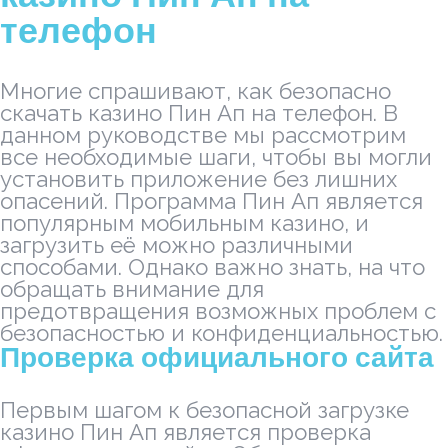
телефон
Многие спрашивают, как безопасно
скачать казино Пин Ап на телефон. В
данном руководстве мы рассмотрим
все необходимые шаги, чтобы вы могли
установить приложение без лишних
опасений. Программа Пин Ап является
популярным мобильным казино, и
загрузить её можно различными
способами. Однако важно знать, на что
обращать внимание для
предотвращения возможных проблем с
безопасностью и конфиденциальностью.
Проверка официального сайта
Первым шагом к безопасной загрузке
казино Пин Ап является проверка