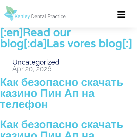
[:en]Read our
blog[:da]Las vores blog[:]
Uncategorized
Apr 20, 2026
Как безопасно скачать
казино Пин Ап на
телефон
Как безопасно скачать
казино Пин Ап на