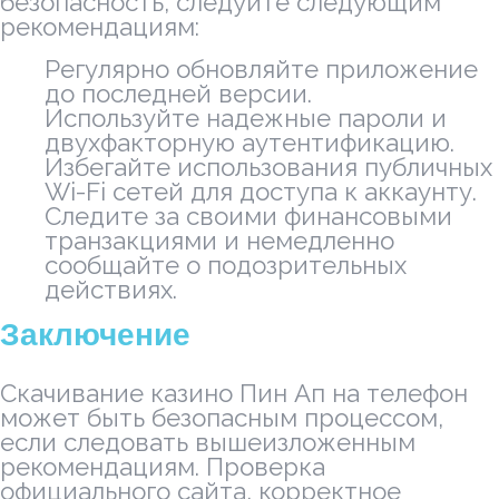
безопасность, следуйте следующим
рекомендациям:
Регулярно обновляйте приложение
до последней версии.
Используйте надежные пароли и
двухфакторную аутентификацию.
Избегайте использования публичных
Wi-Fi сетей для доступа к аккаунту.
Следите за своими финансовыми
транзакциями и немедленно
сообщайте о подозрительных
действиях.
Заключение
Скачивание казино Пин Ап на телефон
может быть безопасным процессом,
если следовать вышеизложенным
рекомендациям. Проверка
официального сайта, корректное