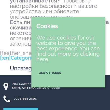
устанавливается?
Проверьте
настройки безопасности вашего
устройства или обновите
операционную систему.
Есть ли ограничения по регионам на
Cookies
скачивание приложения?
Да, в
некоторых регионах может быть
We use cookies for our
ограничен доступ к казино из-за
website to give you the
законодательства.
best experience. You can
[feather_share]
find out more by clicking
[:en]Categories[:da]Kategorier[:]
here.
Uncategorized
OKAY, THANKS
70A Godstone Road,
Kenley CR8 5AA, United Kingdom
0208 668 2696