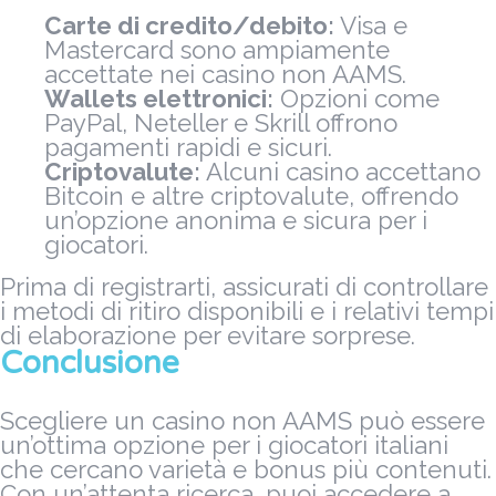
Carte di credito/debito:
Visa e
Mastercard sono ampiamente
accettate nei casino non AAMS.
Wallets elettronici:
Opzioni come
PayPal, Neteller e Skrill offrono
pagamenti rapidi e sicuri.
Criptovalute:
Alcuni casino accettano
Bitcoin e altre criptovalute, offrendo
un’opzione anonima e sicura per i
giocatori.
Prima di registrarti, assicurati di controllare
i metodi di ritiro disponibili e i relativi tempi
di elaborazione per evitare sorprese.
Conclusione
Scegliere un casino non AAMS può essere
un’ottima opzione per i giocatori italiani
che cercano varietà e bonus più contenuti.
Con un’attenta ricerca, puoi accedere a