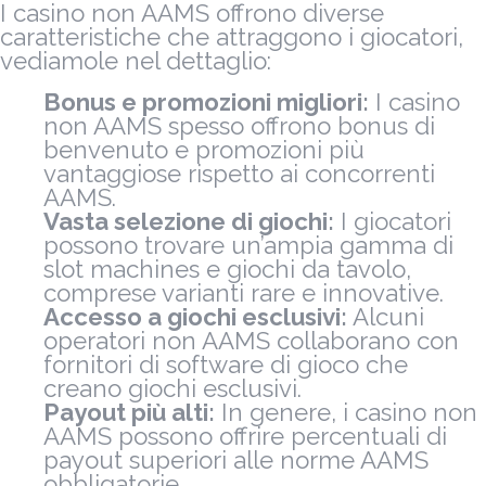
I casino non AAMS offrono diverse
caratteristiche che attraggono i giocatori,
vediamole nel dettaglio:
Bonus e promozioni migliori:
I casino
non AAMS spesso offrono bonus di
benvenuto e promozioni più
vantaggiose rispetto ai concorrenti
AAMS.
Vasta selezione di giochi:
I giocatori
possono trovare un’ampia gamma di
slot machines e giochi da tavolo,
comprese varianti rare e innovative.
Accesso a giochi esclusivi:
Alcuni
operatori non AAMS collaborano con
fornitori di software di gioco che
creano giochi esclusivi.
Payout più alti:
In genere, i casino non
AAMS possono offrire percentuali di
payout superiori alle norme AAMS
obbligatorie.