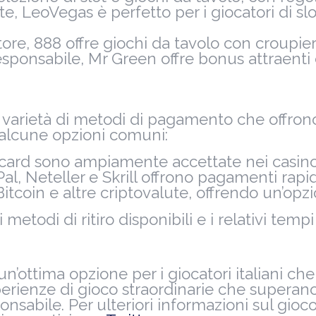
e, LeoVegas è perfetto per i giocatori di sl
re, 888 offre giochi da tavolo con croupier 
sponsabile, Mr Green offre bonus attraenti
varietà di metodi di pagamento che offrono
o alcune opzioni comuni:
card sono ampiamente accettate nei casin
, Neteller e Skrill offrono pagamenti rapidi
tcoin e altre criptovalute, offrendo un’opzi
 i metodi di ritiro disponibili e i relativi te
ottima opzione per i giocatori italiani che
erienze di gioco straordinarie che superano
onsabile. Per ulteriori informazioni sul gioc