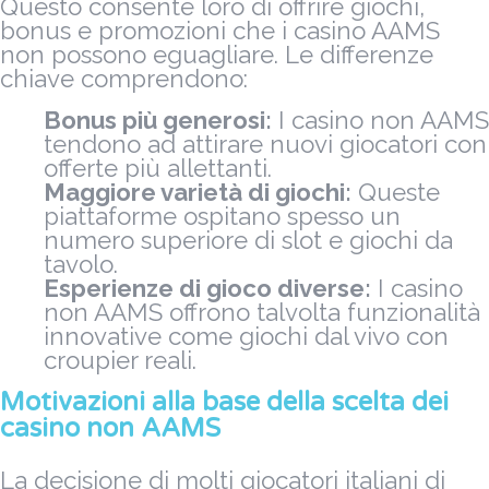
Questo consente loro di offrire giochi,
bonus e promozioni che i casino AAMS
non possono eguagliare. Le differenze
chiave comprendono:
Bonus più generosi:
I casino non AAMS
tendono ad attirare nuovi giocatori con
offerte più allettanti.
Maggiore varietà di giochi:
Queste
piattaforme ospitano spesso un
numero superiore di slot e giochi da
tavolo.
Esperienze di gioco diverse:
I casino
non AAMS offrono talvolta funzionalità
innovative come giochi dal vivo con
croupier reali.
Motivazioni alla base della scelta dei
casino non AAMS
La decisione di molti giocatori italiani di