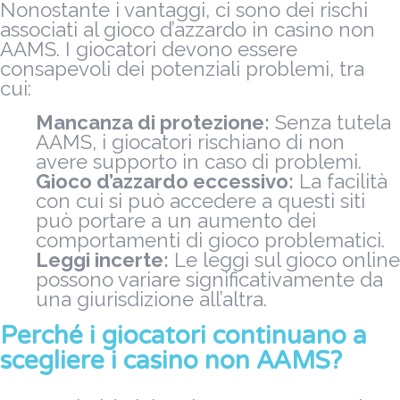
Nonostante i vantaggi, ci sono dei rischi
associati al gioco d’azzardo in casino non
AAMS. I giocatori devono essere
consapevoli dei potenziali problemi, tra
cui:
Mancanza di protezione:
Senza tutela
AAMS, i giocatori rischiano di non
avere supporto in caso di problemi.
Gioco d’azzardo eccessivo:
La facilità
con cui si può accedere a questi siti
può portare a un aumento dei
comportamenti di gioco problematici.
Leggi incerte:
Le leggi sul gioco online
possono variare significativamente da
una giurisdizione all’altra.
Perché i giocatori continuano a
scegliere i casino non AAMS?