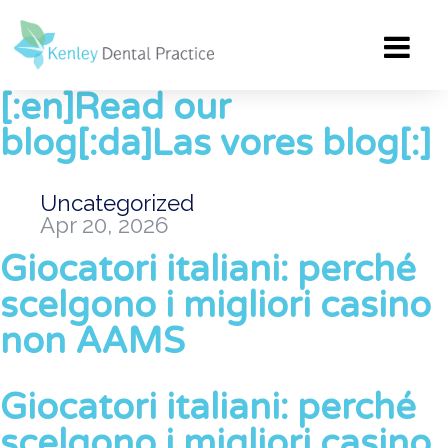
[:en]Read our
blog[:da]Las vores blog[:]
Uncategorized
Apr 20, 2026
Giocatori italiani: perché
scelgono i migliori casino
non AAMS
Giocatori italiani: perché
scelgono i migliori casino