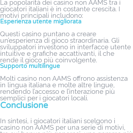
La popolarità dei casino non AAMS tra i
giocatori italiani è in costante crescita. I
motivi principali includono:
Esperienza utente migliorata
Questi casino puntano a creare
un’esperienza di gioco straordinaria. Gli
sviluppatori investono in interfacce utente
intuitive e grafiche accattivanti, il che
rende il gioco più coinvolgente.
Supporto multilingue
Molti casino non AAMS offrono assistenza
in lingua italiana e molte altre lingue,
rendendo l’accesso e l’interazione più
semplici per i giocatori locali.
Conclusione
In sintesi, i giocatori italiani scelgono i
casino non AAMS per una serie di motivi,