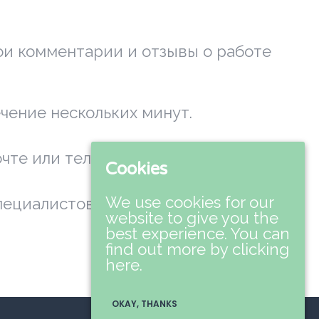
ои комментарии и отзывы о работе
чение нескольких минут.
чте или телефону.
Cookies
We use cookies for our
специалистов поддержки.
website to give you the
best experience. You can
find out more by clicking
here.
OKAY, THANKS