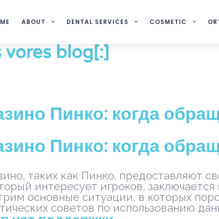
ME
ABOUT
DENTAL SERVICES
COSMETIC
OR
 vores blog[:]
азино Пинко: когда обра
азино Пинко: когда обра
зино, таких как Пинко, предоставляют с
орый интересует игроков, заключается в
рим основные ситуации, в которых поро
тических советов по использованию дан