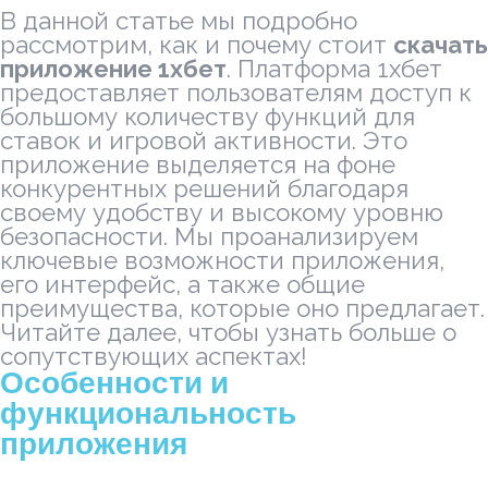
В данной статье мы подробно
рассмотрим, как и почему стоит
скачать
приложение 1хбет
. Платформа 1хбет
предоставляет пользователям доступ к
большому количеству функций для
ставок и игровой активности. Это
приложение выделяется на фоне
конкурентных решений благодаря
своему удобству и высокому уровню
безопасности. Мы проанализируем
ключевые возможности приложения,
его интерфейс, а также общие
преимущества, которые оно предлагает.
Читайте далее, чтобы узнать больше о
сопутствующих аспектах!
Особенности и
функциональность
приложения