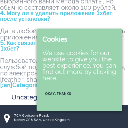
выбранного вами метода оплаты, но
обычно составляет около 100 рублей.
4. Могу ли я удалить приложение 1хбет
после установки?
Да, в любой момент вы можете удалить
приложение, если оно вам не подходит.
Cookies
5. Как связаться со службой поддержки
1хбет?
We use cookies for our
website to give you the
Пользователи могут связаться со
best experience. You can
службой поддержки через чат на сайте,
find out more by clicking
по электронной почте или по телефону.
here.
[feather_share]
[:en]Categories[:da]Kategorier[:]
OKAY, THANKS
Uncategorized
70A Godstone Road,
Kenley CR8 5AA, United Kingdom