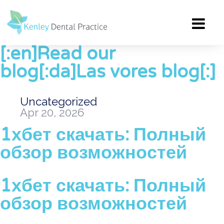
[:en]Read our
blog[:da]Las vores blog[:]
Uncategorized
Apr 20, 2026
1хбет скачать: Полный
обзор возможностей
1хбет скачать: Полный
обзор возможностей