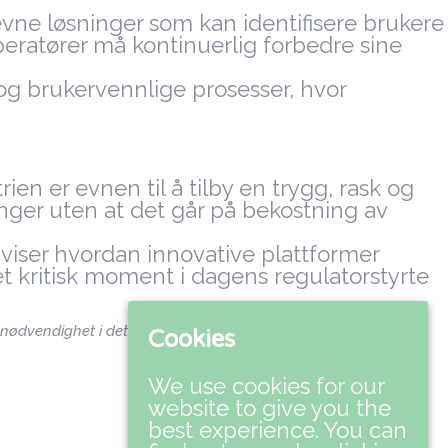
evne løsninger som kan identifisere brukere
operatører må kontinuerlig forbedre sine
og brukervennlige prosesser, hvor
ien er evnen til å tilby en trygg, rask og
ninger uten at det går på bekostning av
viser hvordan innovative plattformer
t kritisk moment i dagens regulatorstyrte
sk nødvendighet i det moderne gamblinglandskapet.”
Cookies
We use cookies for our
website to give you the
best experience. You can