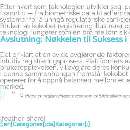
Etter hvert som teknologien utvikler seg, 
i sanntid — fra biometriske data til adferd
systemer for å unngå regulatoriske sanksjone
Bruken av kokobet registrering illustrerer
teknologi fungerer som en bro mellom sik
Avslutning: Nøkkelen til Suksess 
Det er klart at en av de avgjørende faktoren
intuitiv registreringsprosess. Plattformers 
brukeropplevelsen, vil avgjøre deres konk
I denne sammenhengen fremstår kokobet reg
opererer for å oppnå balansen mellom etter
marked.
“Å skape en registreringsprosess som er både sikker og
[feather_share]
[:en]Categories[:da]Kategorier[:]