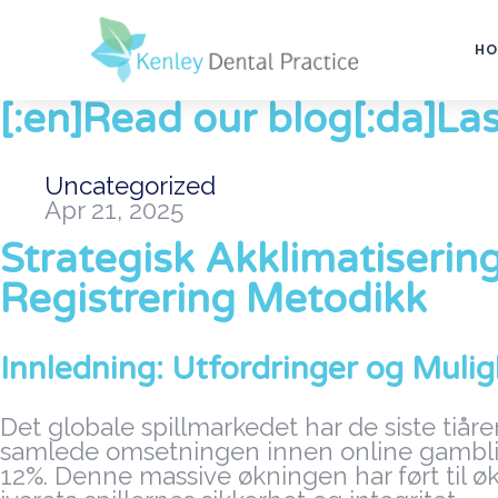
HO
[:en]Read our blog[:da]Las
Uncategorized
Apr 21, 2025
Strategisk Akklimatisering
Registrering Metodikk
Innledning: Utfordringer og Mulig
Det globale spillmarkedet har de siste tiå
samlede omsetningen innen online gambli
12%. Denne massive økningen har ført til ø