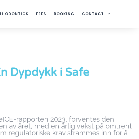
THODONTICS
FEES
BOOKING
CONTACT
En Dypdykk i Safe
lgeICE-rapporten 2023, forventes den
n av året, med en årlig vekst på omtrent
om regulatoriske krav strammes inn for å