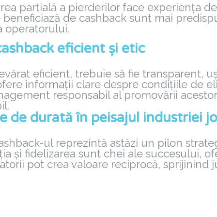
ea parțială a pierderilor face experiența de 
 beneficiază de cashback sunt mai predispuși
a operatorului.
shback eficient și etic
rat eficient, trebuie să fie transparent, uș
 ofere informații clare despre condițiile de e
anagement responsabil al promovării acesto
l.
 de durată în peisajul industriei j
shback-ul reprezintă astăzi un pilon strateg
ia și fidelizarea sunt chei ale succesului, o
rii pot crea valoare reciprocă, sprijinind j