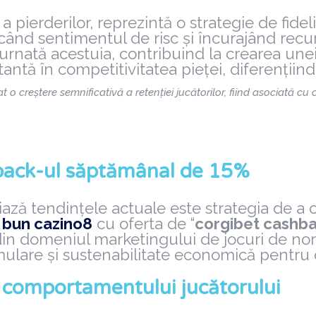
ierderilor, reprezintă o strategie de fideliz
ând sentimentul de risc și încurajând recur
urnată acestuia, contribuind la crearea unei
tă în competitivitatea pieței, diferențiind op
eștere semnificativă a retenției jucătorilor, fiind asociată cu o d
shback-ul săptămânal de 15%
ază tendințele actuale este strategia de a 
 bun cazino8
cu oferta de “
corgibet cashba
 din domeniul marketingului de jocuri de no
ulare și sustenabilitate economică pentru op
a comportamentului jucătorului