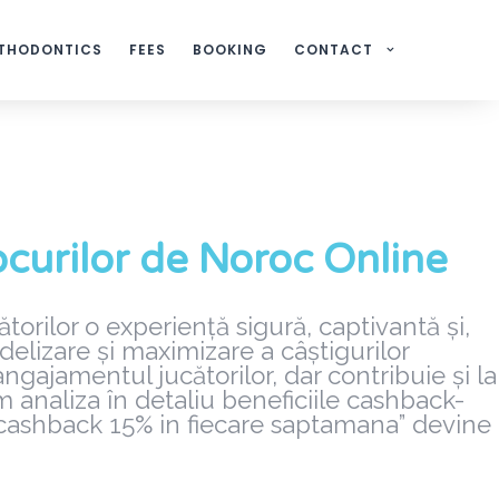
THODONTICS
FEES
BOOKING
CONTACT
Jocurilor de Noroc Online
ătorilor o experiență sigură, captivantă și,
elizare și maximizare a câștigurilor
jamentul jucătorilor, dar contribuie și la
om analiza în detaliu beneficiile cashback-
 cashback 15% in fiecare saptamana” devine