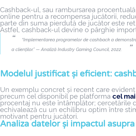
Cashback-ul, sau rambursarea procentuală a p
online pentru a recompensa jucătorii, reduc
parte din suma pierdută de jucător este ret
Astfel, cashback-ul devine o pârghie importan
“Implementarea programelor de cashback a demonstrat o cr
a clienților.” — Analiză Industry Gaming Council, 2022.
Modelul justificat și eficient: ca
Un exemplu concret și recent care evidenți
precum cel disponibil pe platforma
cel mai
procentaj nu este întâmplător; cercetările
echivalează cu un echilibru optim între stim
motivant pentru jucători.
Analiza datelor și impactul asupr