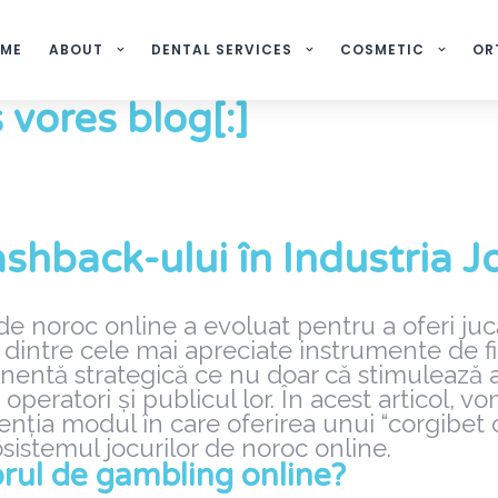
ME
ABOUT
DENTAL SERVICES
COSMETIC
OR
 vores blog[:]
Cashback-ului în Industria 
or de noroc online a evoluat pentru a oferi juc
dintre cele mai apreciate instrumente de fid
ă strategică ce nu doar că stimulează anga
operatori și publicul lor. În acest articol, v
nția modul în care oferirea unui “corgibet
osistemul jocurilor de noroc online.
orul de gambling online?