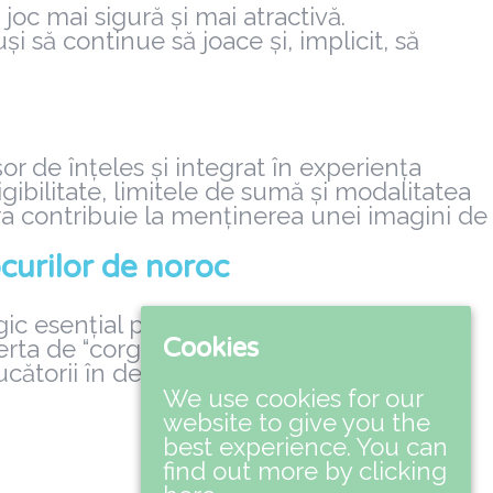
joc mai sigură și mai atractivă.
 să continue să joace și, implicit, să
or de înțeles și integrat în experiența
ligibilitate, limitele de sumă și modalitatea
ra contribuie la menținerea unei imagini de
ocurilor de noroc
ic esențial pentru operatorii de cazinouri
Cookies
ferta de “corgibet cashback 15% în fiecare
ucătorii în demersul lor de divertisment și
We use cookies for our
website to give you the
best experience. You can
find out more by clicking