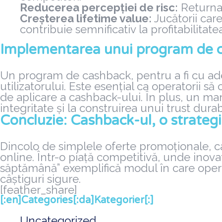
Reducerea percepției de risc:
Returnar
Creșterea lifetime value:
Jucătorii care
contribuie semnificativ la profitabilitate
Implementarea unui program de ca
Un program de cashback, pentru a fi cu adevă
utilizatorului. Este esențial ca operatorii să
de aplicare a cashback-ului. În plus, un m
integritate și la construirea unui trust durabi
Concluzie: Cashback-ul, o strategie
Dincolo de simplele oferte promoționale, ca
online. Într-o piață competitivă, unde inovaț
săptămână” exemplifică modul în care operato
câștiguri sigure.
[feather_share]
[:en]Categories[:da]Kategorier[:]
Uncategorized