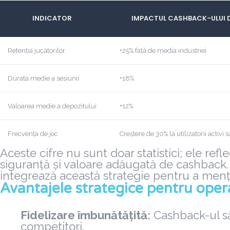
INDICATOR
IMPACTUL CASHBACK-ULUI 
Retenția jucătorilor
+25% față de media industriei
Durata medie a sesiunii
+18%
Valoarea medie a depozitului
+12%
Frecvența de joc
Creștere de 30% la utilizatorii activ
Aceste cifre nu sunt doar statistici; ele r
siguranță și valoare adăugată de cashback.
integrează această strategie pentru a menține
Avantajele strategice pentru operat
Fidelizare îmbunătățită:
Cashback-ul să
competitori.