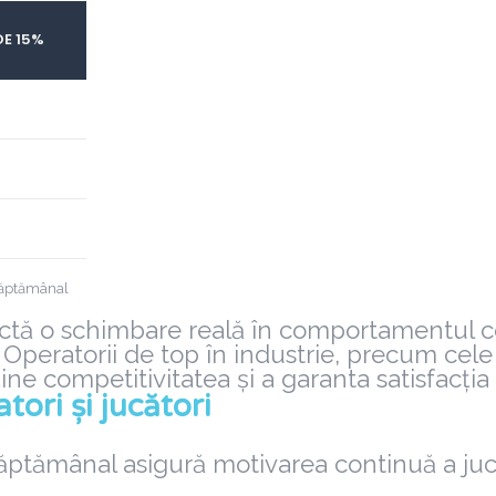
DE 15%
i săptămânal
eflectă o schimbare reală în comportamentul 
 Operatorii de top în industrie, precum cel
 competitivitatea și a garanta satisfacția ut
ori și jucători
ptămânal asigură motivarea continuă a jucă