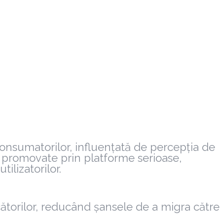
consumatorilor, influențată de percepția de
e promovate prin platforme serioase,
ilizatorilor.
torilor, reducând șansele de a migra către