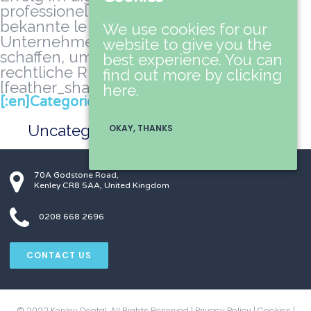
professionellen Referenzen wie Der
bekannte le pharaoh können
We use cookies for our
Unternehmen ein solides Fundament
website to give you the
schaffen, um Vertrauen aufzubauen und
best experience. You can
rechtliche Risiken zu minimieren.
find out more by clicking
[feather_share]
here.
[:en]Categories[:da]Kategorier[:]
Uncategorized
OKAY, THANKS
70A Godstone Road,
Kenley CR8 5AA, United Kingdom
0208 668 2696
CONTACT US
© 2022 Kenley Dental. All Rights Reserved |
Privacy Policy
|
Cookies
|