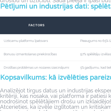
drošību un uzticību. Šāda pieeja ir īpaši būt
Pētījumi un industrijas dati: spēl
FACTORS
Uzticamu platformu īpatsvars
Pieaugums no 65% (20
Bonusu izmantošanas priekšrocības
97% spēlētāju izvēl
Drošības problēmas un nozares izaicinājumi
5% gadījumu, kad tie
Kopsavilkums: kā izvēlēties parei
Analizējot tirgus datus un industrijas eksper
kritēriji, kas nosaka, vai platforma ir patiesi
nodrošinot spēlētājiem drošu un izklaidējoš
Atcerieties, ka izvēle izglītotam un kritiskam