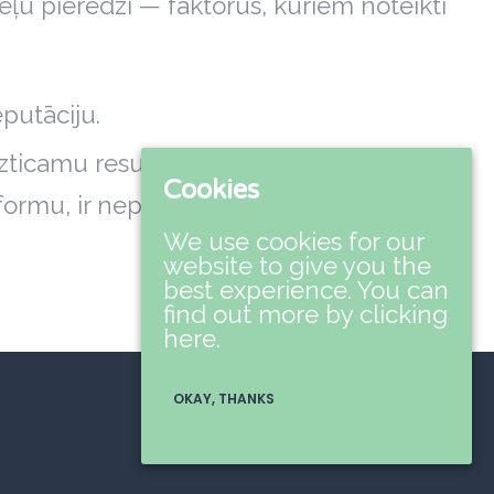
ēļu pieredzi — faktorus, kuriem noteikti
putāciju.
uzticamu resursu.
Cookies
latformu, ir nepieciešama apgaismota un
We use cookies for our
website to give you the
best experience. You can
find out more by clicking
here.
OKAY, THANKS
CONTACT US