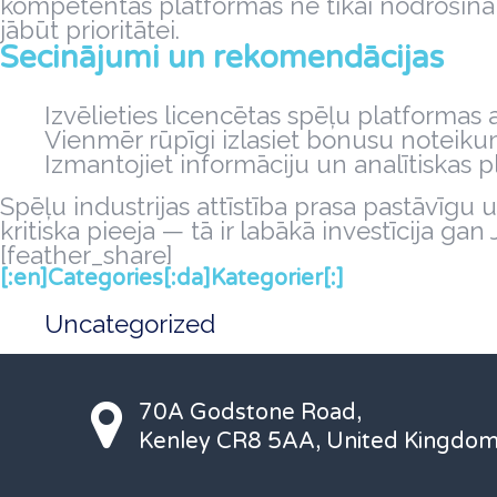
kompetentas platformas ne tikai nodrošina iz
jābūt prioritātei.
Secinājumi un rekomendācijas
Izvēlieties licencētas spēļu platformas
Vienmēr rūpīgi izlasiet bonusu noteikum
Izmantojiet informāciju un analītiskas 
Spēļu industrijas attīstība prasa pastāvīgu
kritiska pieeja — tā ir labākā investīcija g
[feather_share]
[:en]Categories[:da]Kategorier[:]
Uncategorized
70A Godstone Road,
Kenley CR8 5AA, United Kingdo