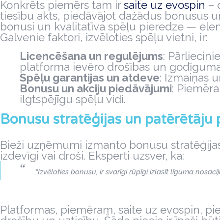
Konkrēts piemērs tam ir
saite uz evospin
– 
tiesību akts, piedāvājot dažādus bonusus un 
bonusi un kvalitatīva spēļu pieredze — elem
Galvenie faktori, izvēloties spēļu vietni, ir:
Licencēšana un regulējums
: Pārliecin
platforma ievēro drošības un godīguma
Spēļu garantijas un atdeve
: Izmaiņas u
Bonusu un akciju piedāvājumi
: Piemēra
ilgtspējīgu spēļu vidi.
Bonusu stratēģijas un patērētāju 
Bieži uzņēmumi izmanto bonusu stratēģijas, l
izdevīgi vai droši. Eksperti uzsver, ka:
“Izvēloties bonusu, ir svarīgi rūpīgi izlasīt līguma nos
Platformas, piemēram, saite uz evospin, p