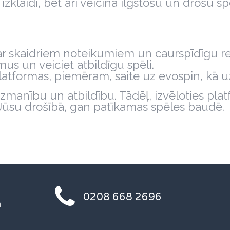
klaidi, bet arī veicina ilgstošu un drošu sp
 ar skaidriem noteikumiem un caurspīdīgu re
us un veiciet atbildīgu spēli.
platformas, piemēram, saite uz evospin, kā 
 uzmanību un atbildību. Tādēļ, izvēloties p
an Jūsu drošībā, gan patīkamas spēles baudē.
0208 668 2696
m