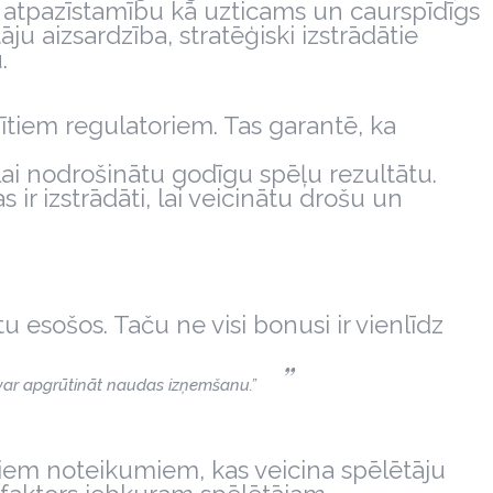
ku atpazīstamību kā uzticams un caurspīdīgs
ju aizsardzība, stratēģiski izstrādātie
.
tzītiem regulatoriem. Tas garantē, ka
 lai nodrošinātu godīgu spēļu rezultātu.
r izstrādāti, lai veicinātu drošu un
 esošos. Taču ne visi bonusi ir vienlīdz
as var apgrūtināt naudas izņemšanu.”
iem noteikumiem, kas veicina spēlētāju