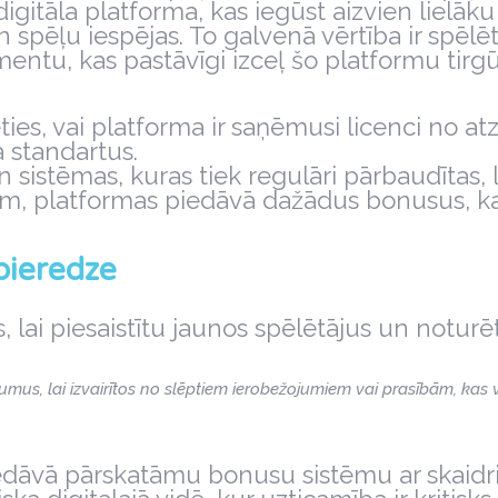
digitāla platforma, kas iegūst aizvien lielā
spēļu iespējas. To galvenā vērtība ir spēlētā
entu, kas pastāvīgi izceļ šo platformu tirgū
ieties, vai platforma ir saņēmusi licenci no a
 standartus.
n sistēmas, kuras tiek regulāri pārbaudītas,
m, platformas piedāvā dažādus bonusus, kas i
pieredze
ai piesaistītu jaunos spēlētājus un noturētu
acījumus, lai izvairītos no slēptiem ierobežojumiem vai prasībām, k
iedāvā pārskatāmu bonusu sistēmu ar skaidr