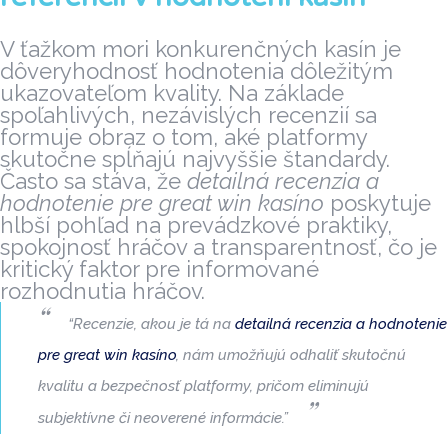
V ťažkom mori konkurenčných kasín je
dôveryhodnosť hodnotenia dôležitým
ukazovateľom kvality. Na základe
spoľahlivých, nezávislých recenzií sa
formuje obraz o tom, aké platformy
skutočne spĺňajú najvyššie štandardy.
Často sa stáva, že
detailná recenzia a
hodnotenie pre great win kasíno
poskytuje
hlbší pohľad na prevádzkové praktiky,
spokojnosť hráčov a transparentnosť, čo je
kritický faktor pre informované
rozhodnutia hráčov.
“Recenzie, akou je tá na
detailná recenzia a hodnotenie
pre great win kasíno
, nám umožňujú odhaliť skutočnú
kvalitu a bezpečnosť platformy, pričom eliminujú
subjektívne či neoverené informácie.”