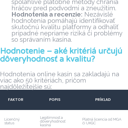
spoľahlivé platobné metódy chránia
hráčov pred podvodmi a zneužitím.
Hodnotenia a recenzie:
Nezávislé
hodnotenia pomáhajú identifikovať
skutočnú kvalitu platformy a odhaliť
prípadné nepriame riziká či problémy
so správaním kasína.
Hodnotenie – aké kritériá určujú
dôveryhodnosť a kvalitu?
Hodnotenia online kasín sa zakladajú na
viac ako 50 kritériách, pričom
najdôležitejšie sú:
FAKTOR
POPIS
PRÍKLAD
Legitímnosť a
Licenčný
Platná licencia od MGA
dôveryhodnosť
status
či UKGC
kasína