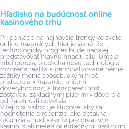
Hľadisko na budúcnosť online
kasínového trhu
Pri pohľade na najnovšie trendy vo svete
online hazardných hier je jasné, že
technologický progres bude naďalej
predstavovať hlavnú hnaciu silu. Umelá
inteligencia, blockchainové technológie,
rozšírená realita a personalizované herné
zážitky menia spôsob, akým hráči
pristupujú k hazardu, pričom
dôveryhodnosť a transparentnosť
zostávajú základnými piliermi v dôvere a
udržateľnosti odvetvia.
V tejto súvislosti je kľúčové, aby sa
hodnotenia a recenzie, ako detailná
recenzia a hodnotenie pre great win
kasíno, stali nielen orientačnými nástrojmi,