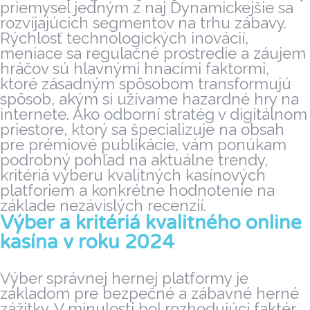
priemysel jedným z naj Dynamickejšie sa
rozvíjajúcich segmentov na trhu zábavy.
Rýchlosť technologických inovácií,
meniace sa regulačné prostredie a záujem
hráčov sú hlavnými hnacími faktormi,
ktoré zásadným spôsobom transformujú
spôsob, akým si užívame hazardné hry na
internete. Ako odborní stratég v digitálnom
priestore, ktorý sa špecializuje na obsah
pre prémiové publikácie, vám ponúkam
podrobný pohľad na aktuálne trendy,
kritériá výberu kvalitných kasínových
platforiem a konkrétne hodnotenie na
základe nezávislých recenzií.
Výber a kritériá kvalitného online
kasína v roku 2024
Výber správnej hernej platformy je
základom pre bezpečné a zábavné herné
zážitky. V minulosti bol rozhodujúci faktér