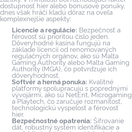
dostupnosť hier alebo bonusové ponuky,
dnes však hráči kladú dôraz na oveľa
komplexnejšie aspekty:
Licencie a regulácie:
Bezpečnosť a
férovosť sú prioritou číslo jeden.
Dôveryhodné kasína fungujú na
základe licencií od renomovaných
regulačných orgánov, ako sú Malta
Gaming Authority alebo Malta Gaming
Authority (MGA), čo potvrdzuje ich
dôveryhodnosť.
Softvér a herná ponuka:
Kvalitné
platformy spolupracujú s poprednými
vývojármi, ako sú NetEnt, Microgaming
a Playtech, čo zaručuje rozmanitosť,
technologickú vyspelosť a férovosť
hier.
Bezpečnostné opatrenia:
Šifrovanie
dát, robustný systém identifikácie a