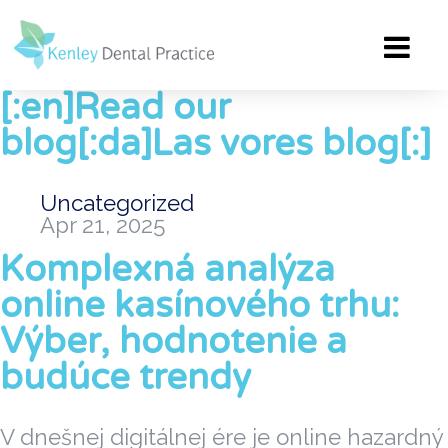
[:en]Read our
blog[:da]Las vores blog[:]
Uncategorized
Apr 21, 2025
Komplexná analýza
online kasínového trhu:
Výber, hodnotenie a
budúce trendy
V dnešnej digitálnej ére je online hazardný