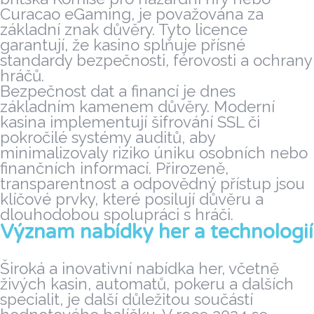
Curacao eGaming, je považována za
základní znak důvěry. Tyto licence
garantují, že kasino splňuje přísné
standardy bezpečnosti, férovosti a ochrany
hráčů.
Bezpečnost dat a financí je dnes
základním kamenem důvěry. Moderní
kasina implementují šifrování SSL či
pokročilé systémy auditů, aby
minimalizovaly riziko úniku osobních nebo
finančních informací. Přirozeně,
transparentnost a odpovědný přístup jsou
klíčové prvky, které posilují důvěru a
dlouhodobou spolupráci s hráči.
Význam nabídky her a technologií
Široká a inovativní nabídka her, včetně
živých kasin, automatů, pokeru a dalších
specialit, je další důležitou součástí