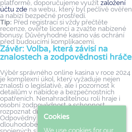
platformě, doporučujeme využít
založení
účtu zde
na webu, který byl pečlivě ověřen
a nabízí bezpečné prostředí.
Tip:
Před registrací si vždy přečtěte
recenze, ověřte licenci a zvažte nabízené
bonusy. Důvěryhodné kasino vás ochrání
před budoucími komplikacemi.
Závěr: Volba, která závisí na
znalostech a zodpovědnosti hráče
Výběr správného online kasina v roce 2024
je komplexní úkol, který vyžaduje nejen
znalosti o legislativě, ale i pozornost k
detailům v nabídce a bezpečnostních
opatřeních. Nenahraditelnou roli hraje i
osobní zodpovědnost a schopnost
rozpoznat důvěryhodné platformy.
Cookies
Odpovědný přístup je klíčem k
dlouhodobé zábavě a minimalizaci rizik
We use cookies for our
spojených s hazardními hrami.