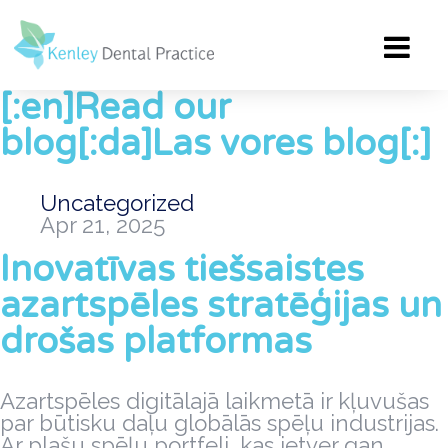
[:en]Read our
blog[:da]Las vores blog[:]
Uncategorized
Apr 21, 2025
Inovatīvas tiešsaistes
azartspēles stratēģijas un
drošas platformas
Azartspēles digitālajā laikmetā ir kļuvušas
par būtisku daļu globālās spēļu industrijas.
Ar plašu spēļu portfeli, kas ietver gan