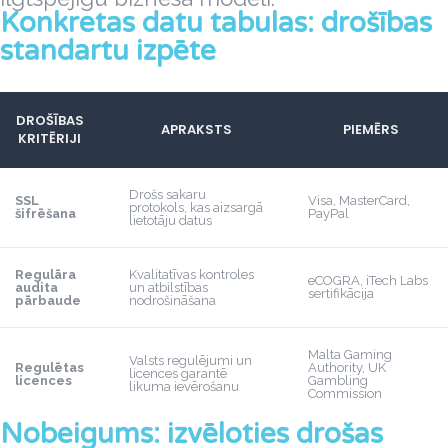
Konkretas datu tabulas: drošības
standartu izpēte
DROŠĪBAS
APRAKSTS
PIEMĒRS
KRITĒRIJI
Drošs sakaru
SSL
Visa, MasterCard,
protokols, kas aizsargā
šifrēšana
PayPal
lietotāju datus
Regulāra
Kvalitatīvas kontroles
eCOGRA, iTech Labs
audita
un atbilstības
sertifikācija
pārbaude
nodrošināšana
Malta Gaming
Valsts regulējumi un
Regulētas
Authority, UK
licences garantē
licences
Gambling
likuma ievērošanu
Commission
Nobeigums: izvēloties drošas