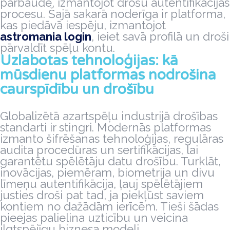
pārbaude, izmantojot drošu autentifikācijas
procesu. Šajā sakarā noderīga ir platforma,
kas piedāvā iespēju, izmantojot
astromania login
, ieiet savā profilā un droši
pārvaldīt spēļu kontu.
Uzlabotas tehnoloģijas: kā
mūsdienu platformas nodrošina
caurspīdību un drošību
Globalizētā azartspēļu industrijā drošības
standarti ir stingri. Modernās platformas
izmanto šifrēšanas tehnoloģijas, regulāras
audita procedūras un sertifikācijas, lai
garantētu spēlētāju datu drošību. Turklāt,
inovācijas, piemēram, biometrija un divu
līmeņu autentifikācija, ļauj spēlētājiem
justies droši pat tad, ja piekļūst saviem
kontiem no dažādām ierīcēm. Tieši šādas
pieejas palielina uzticību un veicina
ilgtspējīgu biznesa modeli.