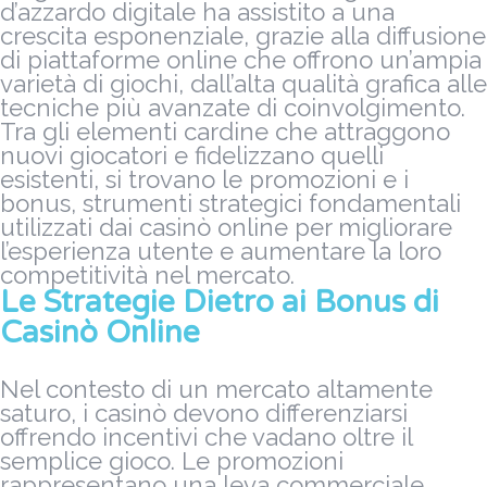
d’azzardo digitale ha assistito a una
crescita esponenziale, grazie alla diffusione
di piattaforme online che offrono un’ampia
varietà di giochi, dall’alta qualità grafica alle
tecniche più avanzate di coinvolgimento.
Tra gli elementi cardine che attraggono
nuovi giocatori e fidelizzano quelli
esistenti, si trovano le promozioni e i
bonus, strumenti strategici fondamentali
utilizzati dai casinò online per migliorare
l’esperienza utente e aumentare la loro
competitività nel mercato.
Le Strategie Dietro ai Bonus di
Casinò Online
Nel contesto di un mercato altamente
saturo, i casinò devono differenziarsi
offrendo incentivi che vadano oltre il
semplice gioco. Le promozioni
rappresentano una leva commerciale