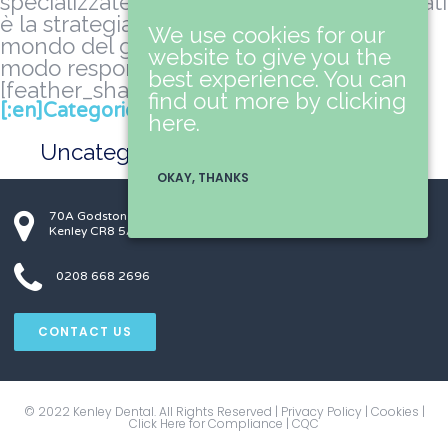
specializzate e rimanere sempre aggiornati
è la strategia di successo per esplorare il
We use cookies for our
mondo del gioco d’azzardo digitale in
website to give you the
modo responsabile e consapevole.
best experience. You can
[feather_share]
find out more by clicking
[:en]Categories[:da]Kategorier[:]
here.
Uncategorized
OKAY, THANKS
70A Godstone Road,
Kenley CR8 5AA, United Kingdom
0208 668 2696
CONTACT US
© 2022 Kenley Dental. All Rights Reserved |
Privacy Policy
|
Cookies
|
Click Here for Compliance
|
CQC