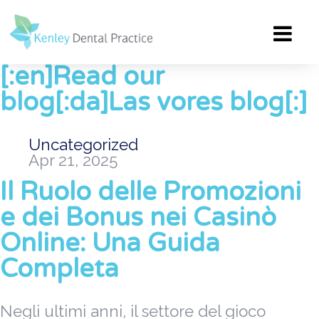
[:en]Read our
blog[:da]Las vores blog[:]
Uncategorized
Apr 21, 2025
Il Ruolo delle Promozioni
e dei Bonus nei Casinò
Online: Una Guida
Completa
Negli ultimi anni, il settore del gioco