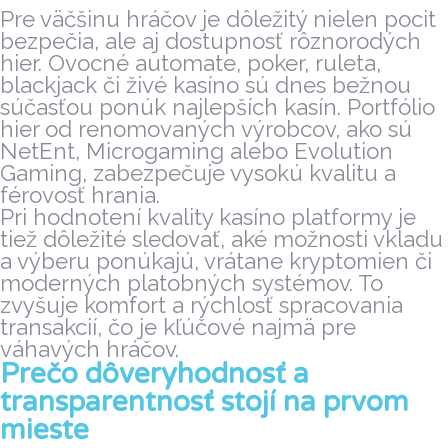
Pre väčšinu hráčov je dôležitý nielen pocit
bezpečia, ale aj dostupnosť rôznorodých
hier. Ovocné automate, poker, ruleta,
blackjack či živé kasíno sú dnes bežnou
súčasťou ponúk najlepších kasín. Portfólio
hier od renomovaných výrobcov, ako sú
NetEnt, Microgaming alebo Evolution
Gaming, zabezpečuje vysokú kvalitu a
férovosť hrania.
Pri hodnotení kvality kasíno platformy je
tiež dôležité sledovať, aké možnosti vkladu
a výberu ponúkajú, vrátane kryptomien či
moderných platobných systémov. To
zvyšuje komfort a rýchlosť spracovania
transakcií, čo je kľúčové najmä pre
váhavých hráčov.
Prečo dôveryhodnosť a
transparentnosť stojí na prvom
mieste