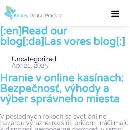
[:en]Read our
blog[:da]Las vores blog[:]
Uncategorized
Apr 21, 2025
Hranie v online kasínach:
Bezpečnosť, výhody a
výber správneho miesta
V posledných rokoch sa svet online
hazardu výrazne rozšíril, pričom hráči majú
k dispozícii nespočetné možnosti v rámci