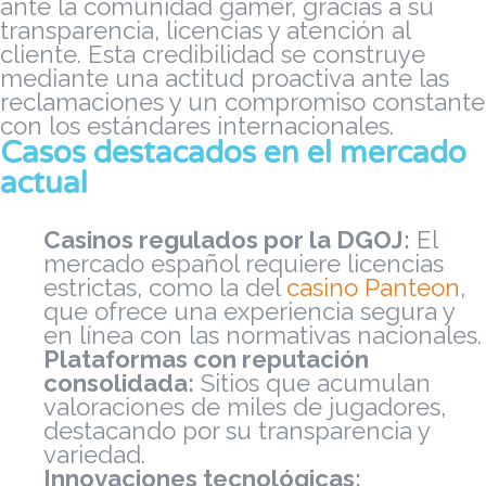
ante la comunidad gamer, gracias a su
transparencia, licencias y atención al
cliente. Esta credibilidad se construye
mediante una actitud proactiva ante las
reclamaciones y un compromiso constante
con los estándares internacionales.
Casos destacados en el mercado
actual
Casinos regulados por la DGOJ:
El
mercado español requiere licencias
estrictas, como la del
casino Panteon
,
que ofrece una experiencia segura y
en línea con las normativas nacionales.
Plataformas con reputación
consolidada:
Sitios que acumulan
valoraciones de miles de jugadores,
destacando por su transparencia y
variedad.
Innovaciones tecnológicas: