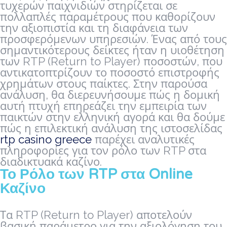
τυχερών παιχνιδιών στηρίζεται σε
πολλαπλές παραμέτρους που καθορίζουν
την αξιοπιστία και τη διαφάνεια των
προσφερόμενων υπηρεσιών. Ένας από τους
σημαντικότερους δείκτες ήταν η υιοθέτηση
των RTP (Return to Player) ποσοστών, που
αντικατοπτρίζουν το ποσοστό επιστροφής
χρημάτων στους παίκτες. Στην παρούσα
ανάλυση, θα διερευνήσουμε πώς η δομική
αυτή πτυχή επηρεάζει την εμπειρία των
παικτών στην ελληνική αγορά και θα δούμε
πώς η επιλεκτική ανάλυση της ιστοσελίδας
rtp casino greece
παρέχει αναλυτικές
πληροφορίες για τον ρόλο των RTP στα
διαδικτυακά καζίνο.
Το Ρόλο των RTP στα Online
Καζίνο
Τα RTP (Return to Player) αποτελούν
βασική παράμετρο για την αξιολόγηση του