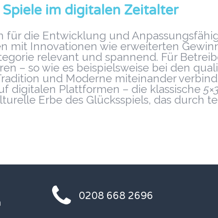
Spiele im digitalen Zeitalter
 für die Entwicklung und Anpassungsfähig
n mit Innovationen wie erweiterten Gewinnl
tegorie relevant und spannend. Für Betreibe
en – so wie es beispielsweise bei den qual
s Tradition und Moderne miteinander verbind
f digitalen Plattformen – die klassische
5×
 kulturelle Erbe des Glücksspiels, das durch
0208 668 2696
m