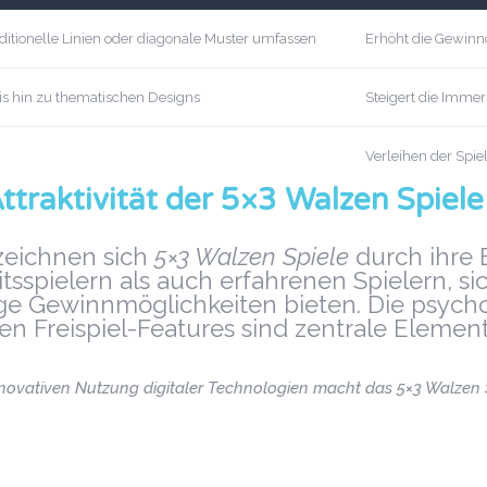
raditionelle Linien oder diagonale Muster umfassen
Erhöht die Gewinnc
is hin zu thematischen Designs
Steigert die Immers
Verleihen der Spie
traktivität der 5×3 Walzen Spiele
zeichnen sich
5×3 Walzen Spiele
durch ihre 
sspielern als auch erfahrenen Spielern, si
ltige Gewinnmöglichkeiten bieten. Die psyc
 Freispiel-Features sind zentrale Element
vativen Nutzung digitaler Technologien macht das 5×3 Walzen Spi