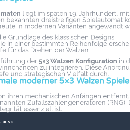
omaten
liegt im späten 19. Jahrhundert, m
 bekannten dreistreifigen Spielautomat kon
s heute in modernen Varianten angewandt wi
die Grundlage des klassischen Designs
sie in einer bestimmten Reihenfolge ersche
e für das Drehen der Walzen
inführung der
5×3 Walzen Konfiguration
in d
nnchancen zu integrieren. Diese Anordnun
efe und strategischen Vielfalt durch.
kmale moderner 5×3 Walzen Spiele
von ihren mechanischen Anfängen entfernt.
nannten Zufallszahlengeneratoren (RNG). D
grität essenziell ist.
EIBUNG