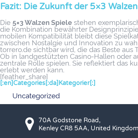
Fazit: Die Zukunft der 5×3 Walzen 
Die
5×3 Walzen Spiele
stehen exemplarisch
die Kombination bewährter Designprinzipie
mobilen Kompatibilität bleibt diese Spielka
zwischen Nostalgie und Innovation zu wahr
torrero.de sichtbar wird, die das Beste au
Ob in landgestützten Casino-Hallen oder au
zentrale Rolle spielen. Sie reflektiert das
erlebt werden kann.
[feather_share]
[:en]Categories[:da]Kategorier[:]
Uncategorized
70A Godstone Road,
Kenley CR8 5AA, United Kingdo