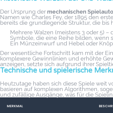
Der Ursprung der
mechanischen Spielaut
Namen wie Charles Fey, der 1895 den ersten
bereits die grundlegende Struktur, die bi
Mehrere Walzen (meistens 3 oder 5) – 
Symbole, die eine Reihe bilden, wenn 
Ein Münzeinwurf und Hebel oder Knöpf
Der wesentliche Fortschritt kam mit der E
komplexere Gewinnlinien und erhöhte Gewi
anzeigen, setzte sich aufgrund ihrer Spielti
Technische und spielerische Mer
Heutzutage haben sich diese Spiele weit 
basieren auf komplexen Algorithmen, soge
und zufällige Ausgänge, was für die Spielinte
MERKMAL
BESCHR