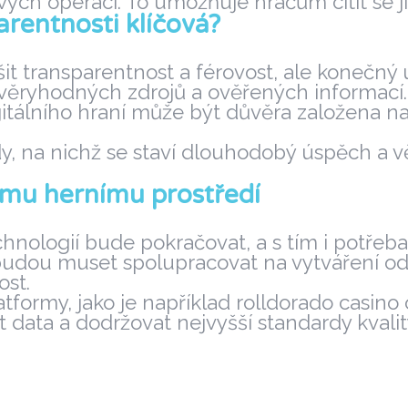
h operací. To umožňuje hráčům cítit se jis
arentnosti klíčová?
ýšit transparentnost a férovost, ale konečn
ěryhodných zdrojů a ověřených informací. V
tálního hraní může být důvěra založena na 
y, na nichž se staví dlouhodobý úspěch a 
mu hernímu prostředí
echnologií bude pokračovat, a s tím i potře
 budou muset spolupracovat na vytváření o
st.
atformy, jako je například rolldorado casino 
t data a dodržovat nejvyšší standardy kvalit