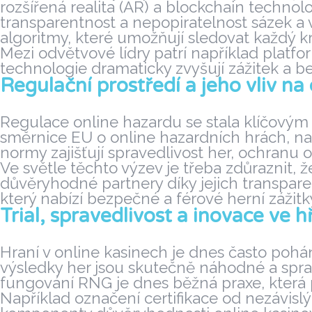
rozšířená realita (AR) a blockchain technol
transparentnost a nepopiratelnost sázek a 
algoritmy, které umožňují sledovat každý k
Mezi odvětvové lídry patrí například platfor
technologie dramaticky zvyšují zážitek a b
Regulační prostředí a jeho vliv n
Regulace online hazardu se stala klíčovým 
směrnice EU o online hazardních hrách, nas
normy zajišťují spravedlivost her, ochranu o
Ve světle těchto výzev je třeba zdůraznit, 
důvěryhodné partnery díky jejich transparen
který nabízí bezpečné a férové herní zážitk
Trial, spravedlivost a inovace ve h
Hraní v online kasinech je dnes často pohá
výsledky her jsou skutečně náhodné a spra
fungování RNG je dnes běžná praxe, která 
Například označení certifikace od nezávisl