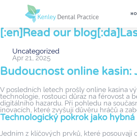
HO
[:en]Read our blog[:da]Las
Uncategorized
Apr 21, 2025
Budoucnost online kasin: J
V posledních letech prošly online kasina v
technologie, rostoucí důraz na férovost a be
digitálního hazardu. Při pohledu na součas
inovacích, které zvyšují důvěru hráčů a za
Technologický pokrok jako hybná s
Jedním z klíčových prvků, které posouvají o