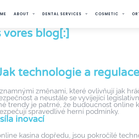
ME
ABOUT
DENTAL SERVICES
COSMETIC
OR
 vores blog[:]
ak technologie a regulace 
ýznamnými změnami, které ovlivňují jak hrá
zpečnost a neustále se vyvíjející legislativ
né trendy je patrné, že budoucnost online k
bezpečují spravedlivé herní podmínky.
íla inovací
nline kasina dopředu, jsou pokročilé technol